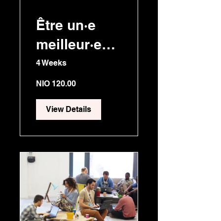
Être un·e
meilleur·e
gestionnaire
4 Weeks
NIO 120.00
View Details