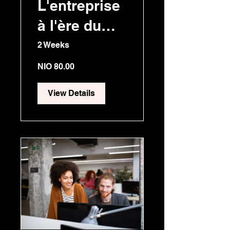
L'entreprise
à l'ère du
numérique
2 Weeks
NIO 80.00
View Details